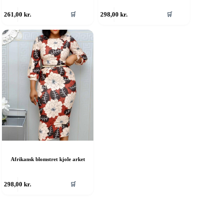
ette
Dette
261,00
kr.
298,00
kr.
🛒
🛒
are
vare
ar
har
ere
flere
rianter.
varianter.
ulighederne
Mulighederne
an
kan
ælges
vælges
å
på
aresiden
varesiden
Afrikansk blomstret kjole arket
ette
298,00
kr.
🛒
are
ar
ere
rianter.