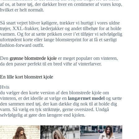
af os, at bære tøj, der dækker hver en centimeter af vores krop,
hvilket er helt normalt.
Så snart vejret bliver køligere, trækker vi hurtigt i vores uldne
trøjer, XXL-frakker, læderjakker og andet tilbehør for at holde
varmen. Og for at sætte prikken over i’et tilføjer vi selvfølgelig
ufortrødent korte eller lange blomsterprint for at få et særligt
fashion-forward outfit.
Den
grønne blomstrede kjole
er meget populær om vinteren,
da den passer perfekt til en bred vifte af vinterfarver.
En lille kort blomstret kjole
Hvis
du vælger den korte version af den blomstrede kjole om
vinteren, er det ideelle at vælge en
langærmet model
og sætte
den sammen med tøj, der kan dække dig nok til at holde dig
varm. Så vælg en tyk striktrøje, gerne oversized. Undgå
selvfølgelig at gøre den længere end kjolen.