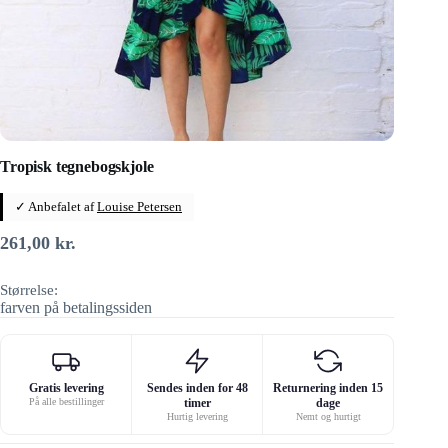
Tropisk tegnebogskjole
✓ Anbefalet af
Louise Petersen
261,00
kr.
Størrelse:
farven på betalingssiden
Gratis levering
Sendes inden for 48
Returnering inden 15
På alle bestillinger
timer
dage
Hurtig levering
Nemt og hurtigt