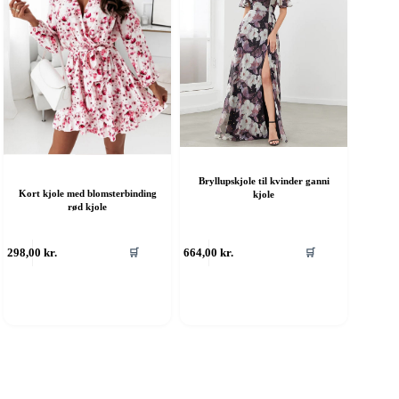
Bryllupskjole til kvinder ganni
Kort kjole med blomsterbinding
kjole
rød kjole
ette
Dette
298,00
kr.
664,00
kr.
🛒
🛒
are
vare
ar
har
ere
flere
rianter.
varianter.
ulighederne
Mulighederne
an
kan
ælges
vælges
å
på
aresiden
varesiden