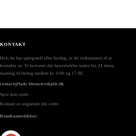
KONTAKT
Hvis du har spørgsmål eller forslag, er du velkommen til at
kontakte os. Vi besvarer din henvendelse inden for 24 timer,
mandag til fredag mellem kl. 9.00 og 17.00.
contact@lady-blomstretkjole.dk
Spor min ordre
Kontakt os angående din ordre
Kundeanmeldelser