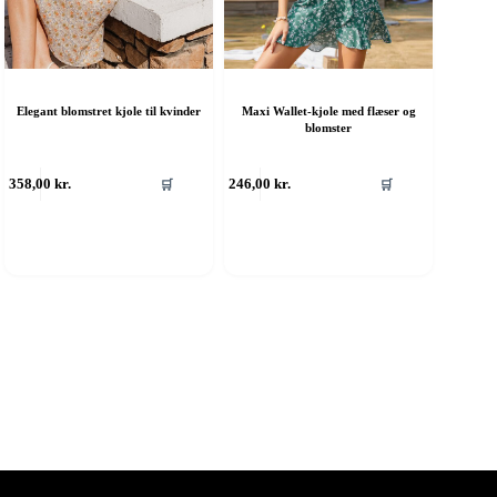
Elegant blomstret kjole til kvinder
Maxi Wallet-kjole med flæser og
blomster
ette
Dette
358,00
kr.
246,00
kr.
🛒
🛒
are
vare
ar
har
ere
flere
rianter.
varianter.
ulighederne
Mulighederne
an
kan
ælges
vælges
å
på
aresiden
varesiden