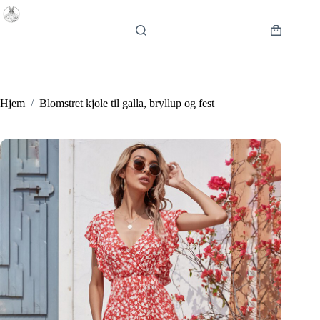
Fortsæt
til
indhold
Indkøbsku
Hjem
/
Blomstret kjole til galla, bryllup og fest