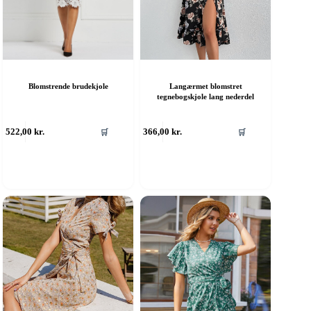
Blomstrende brudekjole
Langærmet blomstret
tegnebogskjole lang nederdel
ette
Dette
522,00
kr.
366,00
kr.
🛒
🛒
are
vare
ar
har
ere
flere
rianter.
varianter.
ulighederne
Mulighederne
an
kan
ælges
vælges
å
på
aresiden
varesiden