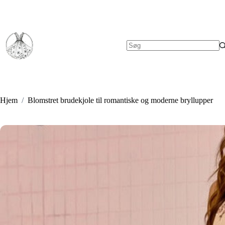
Fortsæt
til
indhold
Ingen
resultater
Hjem
/
Blomstret brudekjole til romantiske og moderne bryllupper