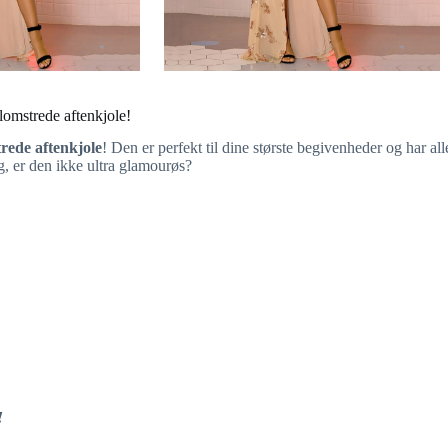
blomstrede aftenkjole!
trede aftenkjole
! Den er perfekt til dine største begivenheder og har all
g, er den ikke ultra glamourøs?
!