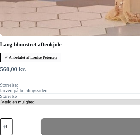
Lang blomstret aftenkjole
✓ Anbefalet af
Louise Petersen
560,00
kr.
Størrelse:
farven på betalingssiden
Størrelse
Lang
blomstret
aftenkjole
antal