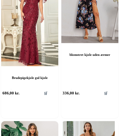
blomstret kjole uden ærmer
Brudepigekjole gul kjole
ette
Dette
686,00
kr.
336,00
kr.
🛒
🛒
are
vare
ar
har
ere
flere
rianter.
varianter.
ulighederne
Mulighederne
an
kan
ælges
vælges
å
på