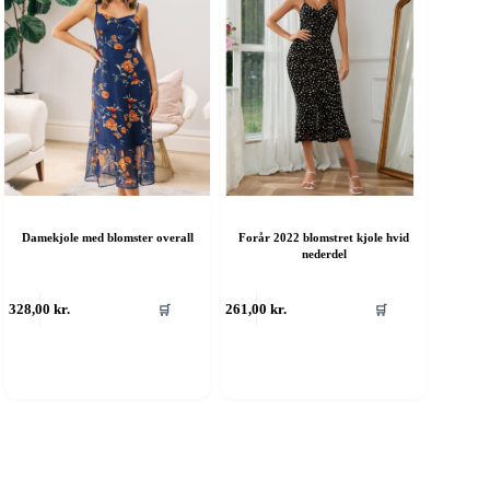
aresiden
varesiden
Damekjole med blomster overall
Forår 2022 blomstret kjole hvid
nederdel
ette
Dette
328,00
kr.
261,00
kr.
🛒
🛒
are
vare
ar
har
ere
flere
rianter.
varianter.
ulighederne
Mulighederne
an
kan
ælges
vælges
å
på
aresiden
varesiden