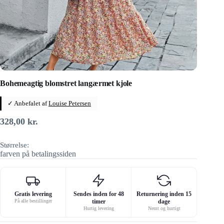
Bohemeagtig blomstret langærmet kjole
✓ Anbefalet af
Louise Petersen
328,00
kr.
Størrelse:
farven på betalingssiden
Gratis levering
Sendes inden for 48
Returnering inden 15
På alle bestillinger
timer
dage
Hurtig levering
Nemt og hurtigt