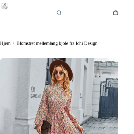
Fortsæt
til
indhold
Indkøbsku
Hjem
/
Blomstret mellemlang kjole fra Ichi Design