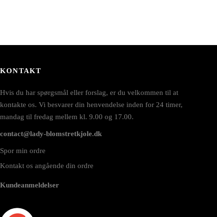
KONTAKT
Hvis du har spørgsmål eller forslag, er du velkommen til at
kontakte os. Vi besvarer din henvendelse inden for 24 timer,
mandag til fredag mellem kl. 9.00 og 17.00.
contact@lady-blomstretkjole.dk
Spor min ordre
Kontakt os angående din ordre
Kundeanmeldelser